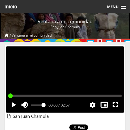
Inicio
MENU
Acerca de
Ventana a mi comunidad
San Juan Chamula
Videos Temáticos
/
Ventana a mi comunidad
Cerrar Sesión
00:00
/
02:57
San Juan Chamula