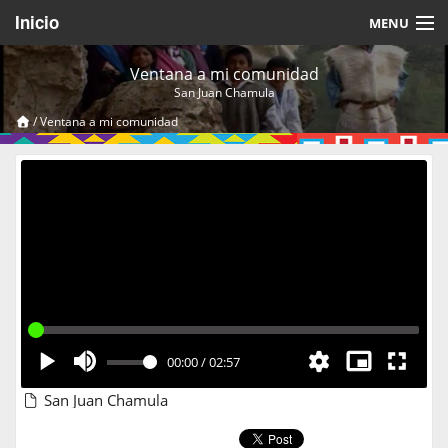
Inicio
MENU
Acerca de
Ventana a mi comunidad
San Juan Chamula
Videos Temáticos
/
Ventana a mi comunidad
Cerrar Sesión
00:00
/
02:57
San Juan Chamula