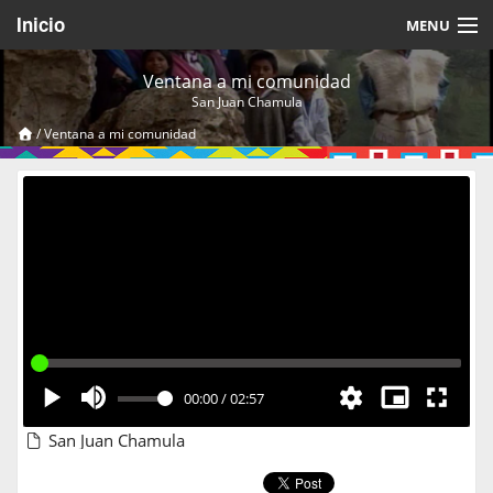
Inicio
MENU
Acerca de
Ventana a mi comunidad
San Juan Chamula
Videos Temáticos
/
Ventana a mi comunidad
Cerrar Sesión
00:00
/
02:57
San Juan Chamula