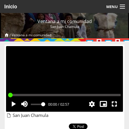
Inicio
MENU
Acerca de
Ventana a mi comunidad
San Juan Chamula
Videos Temáticos
/
Ventana a mi comunidad
Cerrar Sesión
00:00
/
02:57
San Juan Chamula