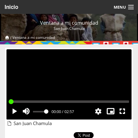
Inicio
MENU
Acerca de
Ventana a mi comunidad
San Juan Chamula
Videos Temáticos
/
Ventana a mi comunidad
Cerrar Sesión
00:00
/
02:57
San Juan Chamula