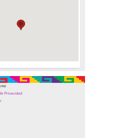
ante
 de Privacidad
o