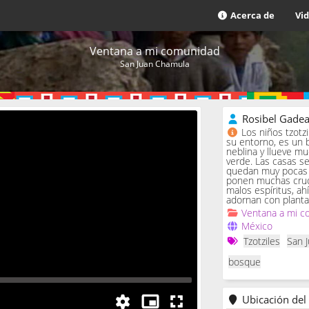
Acerca de
Vi
Ventana a mi comunidad
San Juan Chamula
Rosibel Gade
Los niños tzotz
su entorno, es un 
neblina y llueve m
verde. Las casas se 
quedan muy pocas c
ponen muchas cruc
malos espíritus, ah
adornan con planta
Ventana a mi c
México
Tzotziles
San 
bosque
Ubicación del