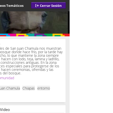
deos Temáticos
Cerrar Sesión
a
iles de San Juan Chamula nos muestran
bosque donde hace frío, por la tarde hay
ucho, lo que mantiene la zona siempre
hacen con lodo, teja, lamina y ladrillo,
onstrucciones antiguas. En la zona
es especiales para protegerse de los
í hacen ceremonias, ofrendas y las
s del bosque.
omunidad
Juan Chamula
Chiapas
entorno
 Video