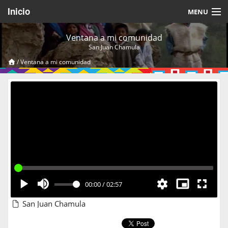
Inicio
MENU
Acerca de
Ventana a mi comunidad
San Juan Chamula
Videos Temáticos
/
Ventana a mi comunidad
Cerrar Sesión
00:00
/
02:57
San Juan Chamula