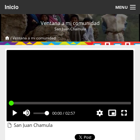
Inicio
MENU
Acerca de
Ventana a mi comunidad
San Juan Chamula
Videos Temáticos
/
Ventana a mi comunidad
Cerrar Sesión
00:00
/
02:57
San Juan Chamula