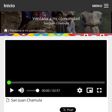
Inicio
MENU
Acerca de
Ventana a mi comunidad
San Juan Chamula
Videos Temáticos
/
Ventana a mi comunidad
Cerrar Sesión
00:00
/
02:57
San Juan Chamula