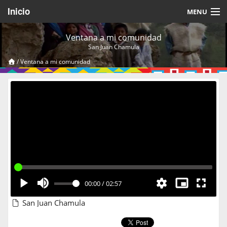
Inicio
MENU
Acerca de
Ventana a mi comunidad
San Juan Chamula
Videos Temáticos
/
Ventana a mi comunidad
Cerrar Sesión
00:00
/
02:57
San Juan Chamula