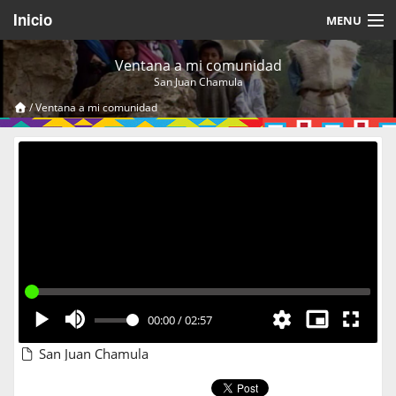
Inicio
MENU
Acerca de
Ventana a mi comunidad
San Juan Chamula
Videos Temáticos
/
Ventana a mi comunidad
Cerrar Sesión
00:00
/
02:57
San Juan Chamula