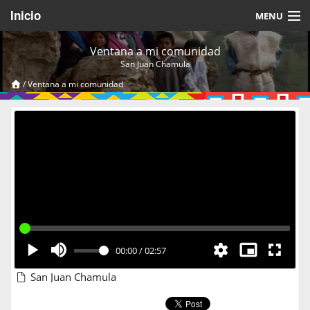
Inicio
MENU
Acerca de
Ventana a mi comunidad
San Juan Chamula
Videos Temáticos
/
Ventana a mi comunidad
Cerrar Sesión
00:00
/
02:57
San Juan Chamula