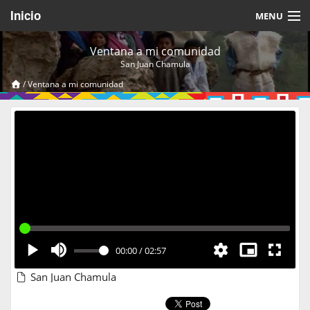
Inicio
MENU
Acerca de
Ventana a mi comunidad
San Juan Chamula
Videos Temáticos
/
Ventana a mi comunidad
Cerrar Sesión
00:00
/
02:57
San Juan Chamula