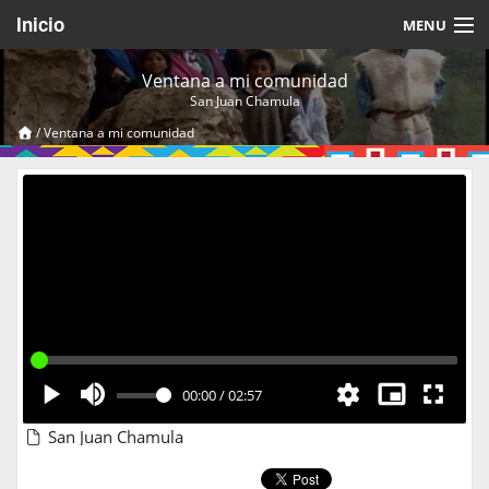
Inicio
MENU
Acerca de
Ventana a mi comunidad
San Juan Chamula
Videos Temáticos
/
Ventana a mi comunidad
Cerrar Sesión
00:00
/
02:57
San Juan Chamula