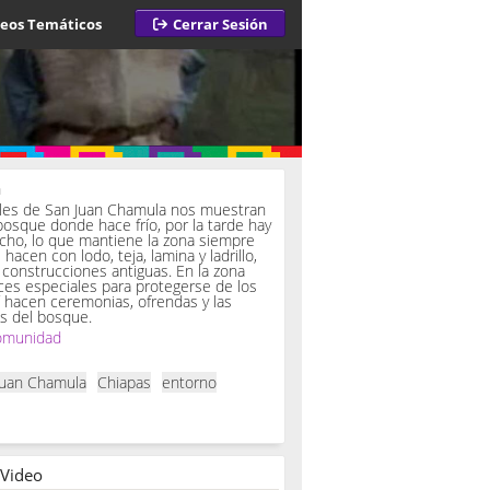
deos Temáticos
Cerrar Sesión
a
iles de San Juan Chamula nos muestran
bosque donde hace frío, por la tarde hay
ucho, lo que mantiene la zona siempre
hacen con lodo, teja, lamina y ladrillo,
onstrucciones antiguas. En la zona
es especiales para protegerse de los
í hacen ceremonias, ofrendas y las
s del bosque.
omunidad
Juan Chamula
Chiapas
entorno
 Video