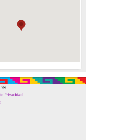
ante
 de Privacidad
o