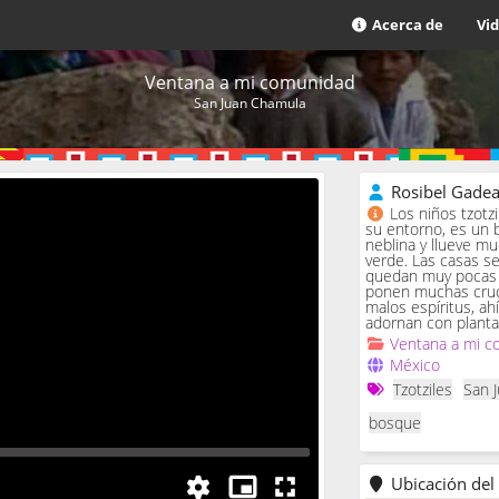
Acerca de
Vi
Ventana a mi comunidad
San Juan Chamula
Rosibel Gade
Los niños tzotz
su entorno, es un 
neblina y llueve m
verde. Las casas se 
quedan muy pocas c
ponen muchas cruc
malos espíritus, ah
adornan con planta
Ventana a mi c
México
Tzotziles
San 
bosque
Ubicación del