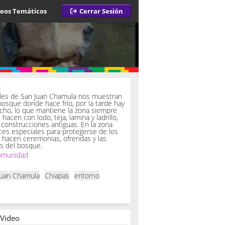
deos Temáticos
Cerrar Sesión
a
iles de San Juan Chamula nos muestran
bosque donde hace frío, por la tarde hay
ucho, lo que mantiene la zona siempre
hacen con lodo, teja, lamina y ladrillo,
onstrucciones antiguas. En la zona
es especiales para protegerse de los
í hacen ceremonias, ofrendas y las
s del bosque.
omunidad
Juan Chamula
Chiapas
entorno
 Video