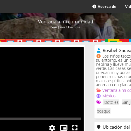
Acerca de
Vi
Ventana a mi comunidad
San Juan Chamula
Rosibel Gade
Los niños tzotz
su entorno, es un 
neblina y llueve m
verde. Las casas se 
quedan muy pocas c
ponen muchas cruc
malos espíritus, ah
adornan con planta
Ventana a mi c
México
Tzotziles
San 
bosque
Ubicación del