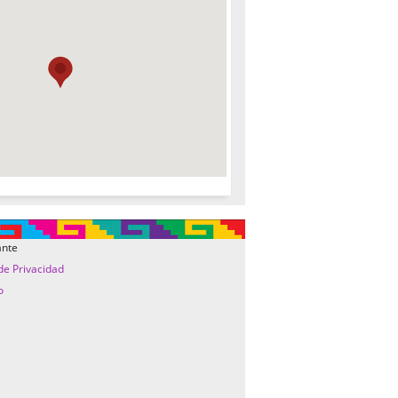
ante
 de Privacidad
o