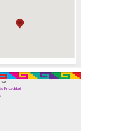
ante
 de Privacidad
o