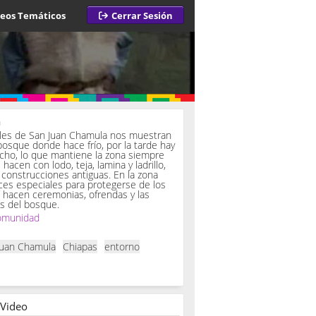
deos Temáticos
Cerrar Sesión
a
iles de San Juan Chamula nos muestran
bosque donde hace frío, por la tarde hay
ucho, lo que mantiene la zona siempre
hacen con lodo, teja, lamina y ladrillo,
onstrucciones antiguas. En la zona
es especiales para protegerse de los
í hacen ceremonias, ofrendas y las
s del bosque.
omunidad
Juan Chamula
Chiapas
entorno
 Video