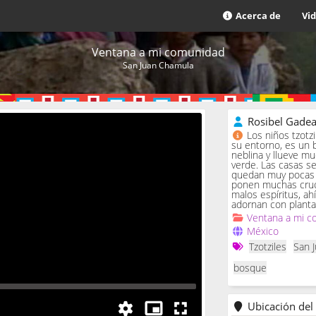
Acerca de
Vi
Ventana a mi comunidad
San Juan Chamula
Rosibel Gade
Los niños tzotz
su entorno, es un 
neblina y llueve m
verde. Las casas se 
quedan muy pocas c
ponen muchas cruc
malos espíritus, ah
adornan con planta
Ventana a mi c
México
Tzotziles
San 
bosque
Ubicación del