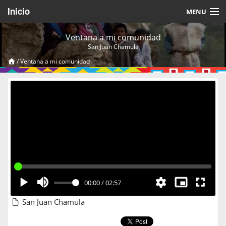
Inicio
MENU
Acerca de
Ventana a mi comunidad
San Juan Chamula
Videos Temáticos
/
Ventana a mi comunidad
Cerrar Sesión
00:00
/
02:57
San Juan Chamula