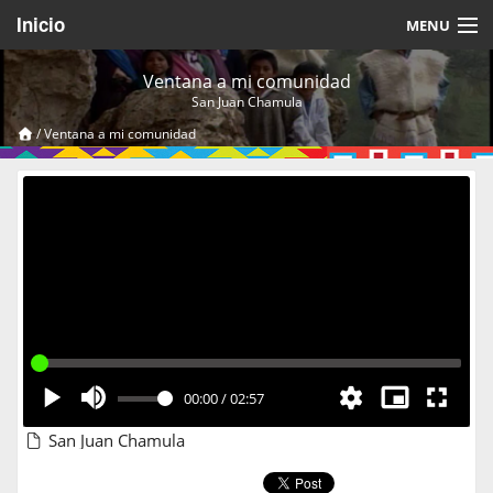
Inicio
MENU
Acerca de
Ventana a mi comunidad
San Juan Chamula
Videos Temáticos
/
Ventana a mi comunidad
Cerrar Sesión
00:00
/
02:57
San Juan Chamula