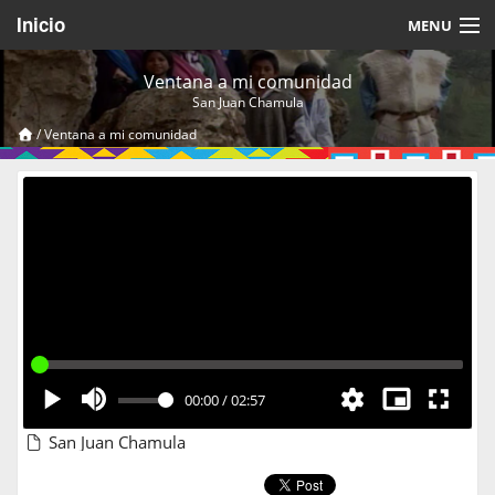
Inicio
MENU
Acerca de
Ventana a mi comunidad
San Juan Chamula
Videos Temáticos
/
Ventana a mi comunidad
Cerrar Sesión
00:00
/
02:57
San Juan Chamula