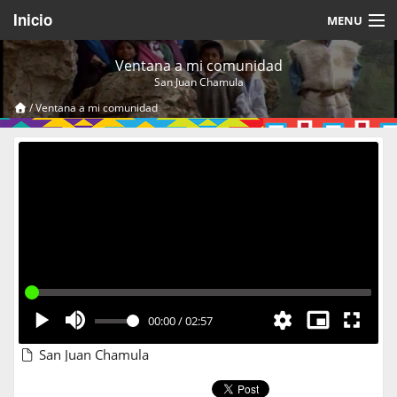
Inicio
MENU
Acerca de
Ventana a mi comunidad
San Juan Chamula
Videos Temáticos
/
Ventana a mi comunidad
Cerrar Sesión
00:00
/
02:57
San Juan Chamula