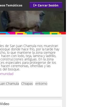
deos Temáticos
Cerrar Sesión
a
iles de San Juan Chamula nos muestran
bosque donde hace frío, por la tarde hay
ucho, lo que mantiene la zona siempre
hacen con lodo, teja, lamina y ladrillo,
onstrucciones antiguas. En la zona
es especiales para protegerse de los
í hacen ceremonias, ofrendas y las
s del bosque.
omunidad
Juan Chamula
Chiapas
entorno
 Video