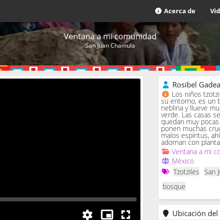
Acerca de
Vi
Ventana a mi comunidad
San Juan Chamula
Rosibel Gade
Los niños tzotz
su entorno, es un 
neblina y llueve m
verde. Las casas se 
quedan muy pocas c
ponen muchas cruc
malos espíritus, ah
adornan con planta
Ventana a mi c
México
Tzotziles
San 
bosque
Ubicación del