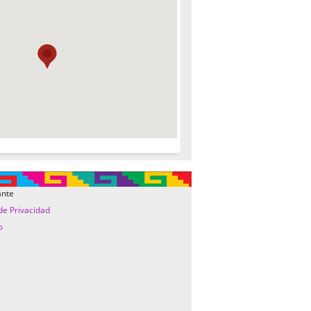
ante
 de Privacidad
o