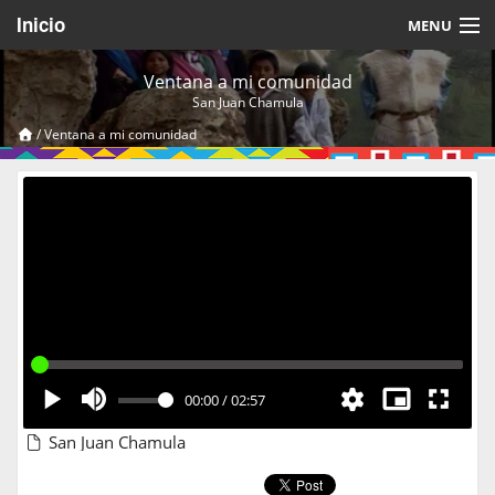
Inicio
MENU
Acerca de
Ventana a mi comunidad
San Juan Chamula
Videos Temáticos
/
Ventana a mi comunidad
Cerrar Sesión
00:00
/
02:57
San Juan Chamula