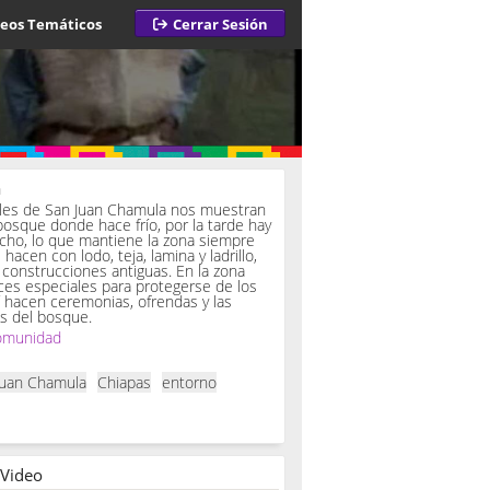
deos Temáticos
Cerrar Sesión
a
iles de San Juan Chamula nos muestran
bosque donde hace frío, por la tarde hay
ucho, lo que mantiene la zona siempre
hacen con lodo, teja, lamina y ladrillo,
onstrucciones antiguas. En la zona
es especiales para protegerse de los
í hacen ceremonias, ofrendas y las
s del bosque.
omunidad
Juan Chamula
Chiapas
entorno
 Video