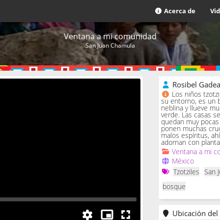
Acerca de
Vi
Ventana a mi comunidad
San Juan Chamula
Rosibel Gade
Los niños tzotz
su entorno, es un 
neblina y llueve m
verde. Las casas se 
quedan muy pocas c
ponen muchas cruc
malos espíritus, ah
adornan con planta
Ventana a mi c
México
Tzotziles
San 
bosque
Ubicación del