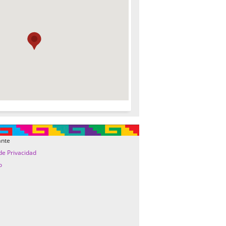
ante
 de Privacidad
o