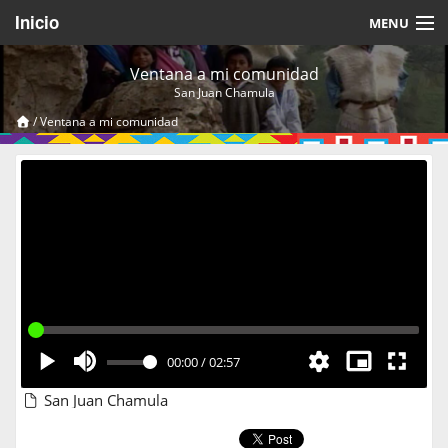
Inicio
MENU
Acerca de
Ventana a mi comunidad
San Juan Chamula
Videos Temáticos
/
Ventana a mi comunidad
Cerrar Sesión
00:00
/
02:57
San Juan Chamula