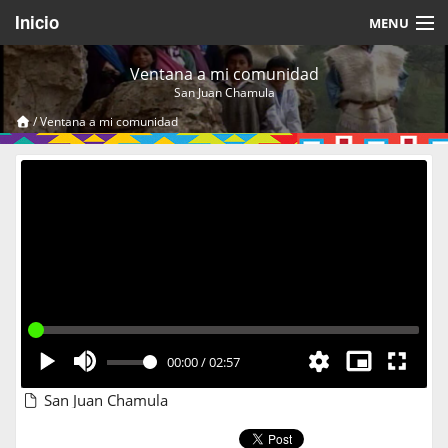
Inicio
MENU
Acerca de
Ventana a mi comunidad
San Juan Chamula
Videos Temáticos
/
Ventana a mi comunidad
Cerrar Sesión
00:00
/
02:57
San Juan Chamula