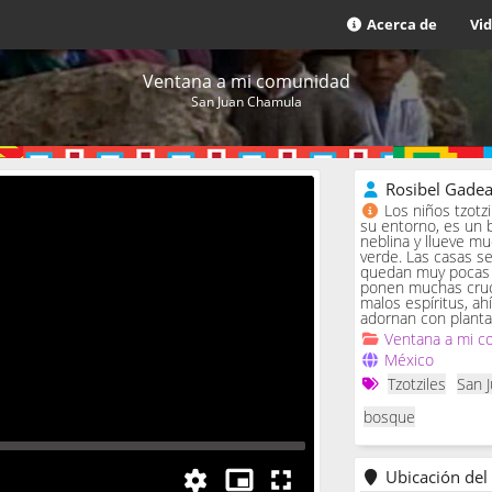
Acerca de
Vi
Ventana a mi comunidad
San Juan Chamula
Rosibel Gade
Los niños tzotz
su entorno, es un 
neblina y llueve m
verde. Las casas se 
quedan muy pocas c
ponen muchas cruc
malos espíritus, ah
adornan con planta
Ventana a mi c
México
Tzotziles
San 
bosque
Ubicación del