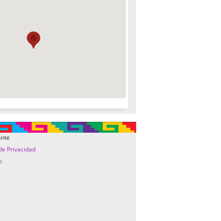
ante
 de Privacidad
o