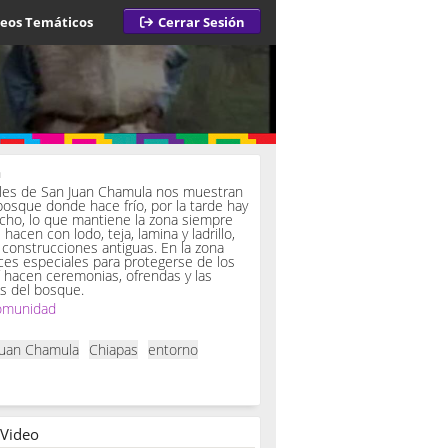
deos Temáticos
Cerrar Sesión
a
iles de San Juan Chamula nos muestran
bosque donde hace frío, por la tarde hay
ucho, lo que mantiene la zona siempre
hacen con lodo, teja, lamina y ladrillo,
onstrucciones antiguas. En la zona
es especiales para protegerse de los
í hacen ceremonias, ofrendas y las
s del bosque.
omunidad
Juan Chamula
Chiapas
entorno
 Video