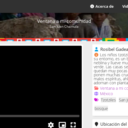
Acerca de
Vi
Ventana a mi comunidad
San Juan Chamula
Rosibel Gade
Los niños tzotz
su entorno, es un 
neblina y llueve m
verde. Las casas se 
quedan muy pocas c
ponen muchas cruc
malos espíritus, ah
adornan con planta
Ventana a mi c
México
Tzotziles
San 
bosque
Ubicación del