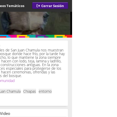
deos Temáticos
Cerrar Sesión
a
iles de San Juan Chamula nos muestran
bosque donde hace frío, por la tarde hay
ucho, lo que mantiene la zona siempre
hacen con lodo, teja, lamina y ladrillo,
onstrucciones antiguas. En la zona
es especiales para protegerse de los
í hacen ceremonias, ofrendas y las
s del bosque.
omunidad
Juan Chamula
Chiapas
entorno
 Video