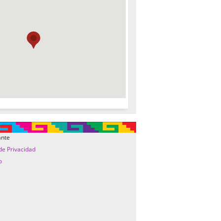
ante
 de Privacidad
o