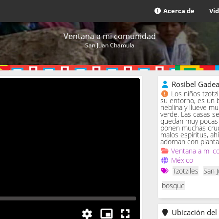
Acerca de
Vi
Ventana a mi comunidad
San Juan Chamula
Rosibel Gade
Los niños tzotz
su entorno, es un 
neblina y llueve m
verde. Las casas se 
quedan muy pocas c
ponen muchas cruc
malos espíritus, ah
adornan con planta
Ventana a mi c
México
Tzotziles
San 
bosque
Ubicación del