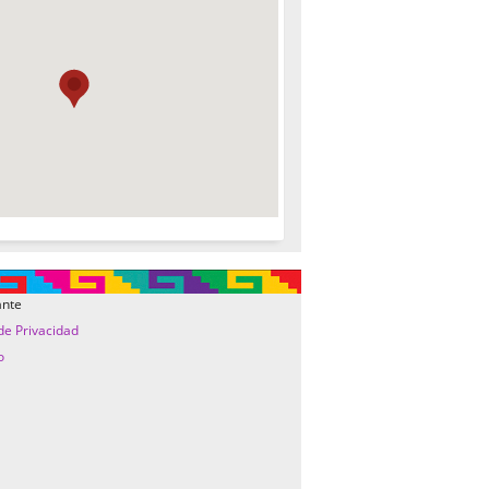
ante
 de Privacidad
o