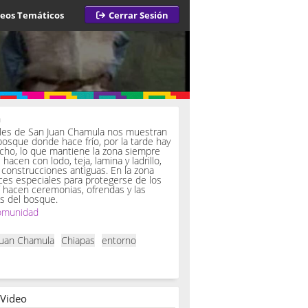
deos Temáticos
Cerrar Sesión
a
iles de San Juan Chamula nos muestran
bosque donde hace frío, por la tarde hay
ucho, lo que mantiene la zona siempre
hacen con lodo, teja, lamina y ladrillo,
onstrucciones antiguas. En la zona
es especiales para protegerse de los
í hacen ceremonias, ofrendas y las
s del bosque.
omunidad
Juan Chamula
Chiapas
entorno
 Video