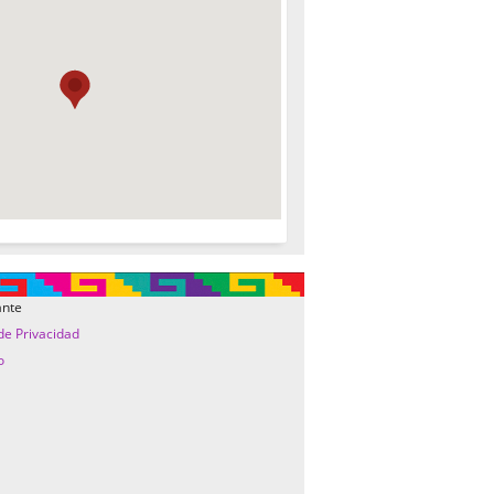
ante
 de Privacidad
o