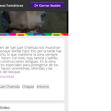
deos Temáticos
Cerrar Sesión
a
iles de San Juan Chamula nos muestran
bosque donde hace frío, por la tarde hay
ucho, lo que mantiene la zona siempre
hacen con lodo, teja, lamina y ladrillo,
onstrucciones antiguas. En la zona
es especiales para protegerse de los
í hacen ceremonias, ofrendas y las
s del bosque.
omunidad
Juan Chamula
Chiapas
entorno
 Video