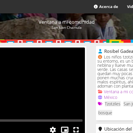
Acerca de
Vi
Ventana a mi comunidad
San Juan Chamula
Rosibel Gade
Los niños tzotz
su entorno, es un 
neblina y llueve m
verde. Las casas se 
quedan muy pocas c
ponen muchas cruc
malos espíritus, ah
adornan con planta
Ventana a mi c
México
Tzotziles
San 
bosque
Ubicación del