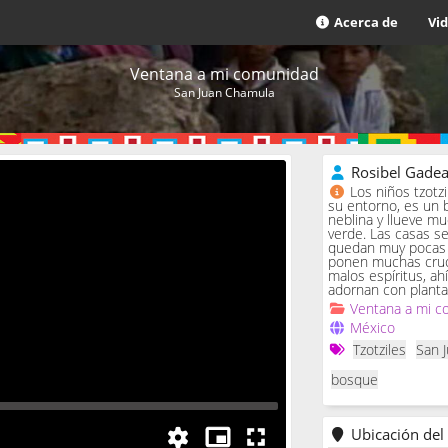
Acerca de
Vi
Ventana a mi comunidad
San Juan Chamula
Rosibel Gade
Los niños tzotz
su entorno, es un 
neblina y llueve m
verde. Las casas se 
quedan muy pocas c
ponen muchas cruc
malos espíritus, ah
adornan con planta
Ventana a mi c
México
Tzotziles
San 
bosque
Ubicación del