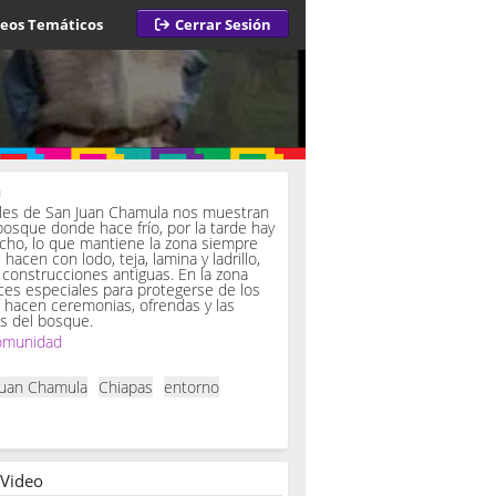
deos Temáticos
Cerrar Sesión
a
iles de San Juan Chamula nos muestran
bosque donde hace frío, por la tarde hay
ucho, lo que mantiene la zona siempre
hacen con lodo, teja, lamina y ladrillo,
onstrucciones antiguas. En la zona
es especiales para protegerse de los
í hacen ceremonias, ofrendas y las
s del bosque.
omunidad
Juan Chamula
Chiapas
entorno
 Video