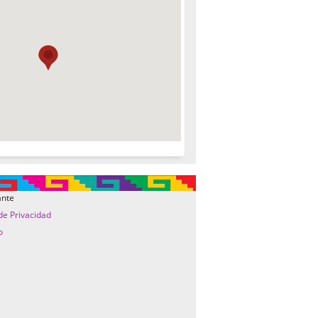
ante
 de Privacidad
o