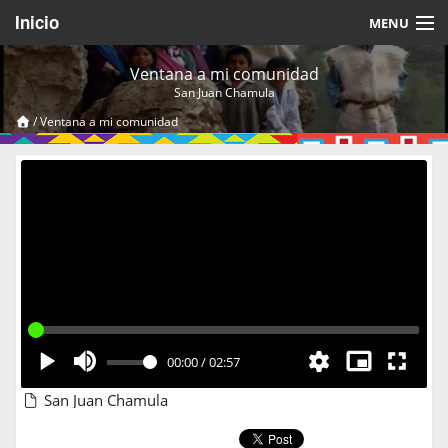
Inicio
MENU
Acerca de
Ventana a mi comunidad
San Juan Chamula
Videos Temáticos
/
Ventana a mi comunidad
Cerrar Sesión
00:00
/
02:57
San Juan Chamula