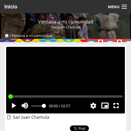
Inicio
MENU
Acerca de
Ventana a mi comunidad
San Juan Chamula
Videos Temáticos
/
Ventana a mi comunidad
Cerrar Sesión
00:00
/
02:57
San Juan Chamula