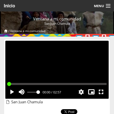
Inicio
MENU
Acerca de
Ventana a mi comunidad
San Juan Chamula
Videos Temáticos
/
Ventana a mi comunidad
Cerrar Sesión
00:00
/
02:57
San Juan Chamula