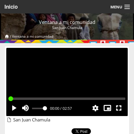
Inicio
MENU
Acerca de
Ventana a mi comunidad
San Juan Chamula
Videos Temáticos
/
Ventana a mi comunidad
Cerrar Sesión
00:00
/
02:57
San Juan Chamula