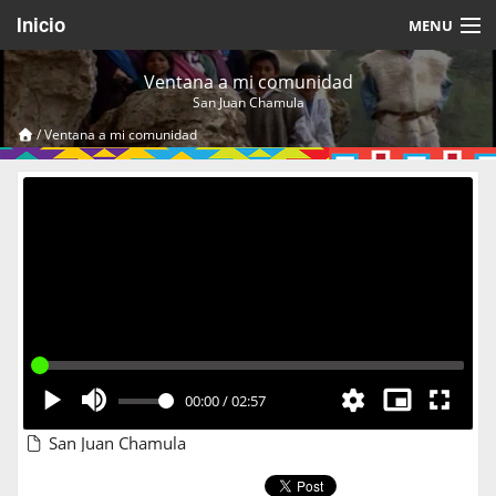
Inicio
MENU
Acerca de
Ventana a mi comunidad
San Juan Chamula
Videos Temáticos
/
Ventana a mi comunidad
Cerrar Sesión
00:00
/
02:57
San Juan Chamula