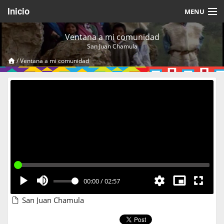
Inicio
MENU
Acerca de
Ventana a mi comunidad
San Juan Chamula
Videos Temáticos
/
Ventana a mi comunidad
Cerrar Sesión
00:00
/
02:57
San Juan Chamula