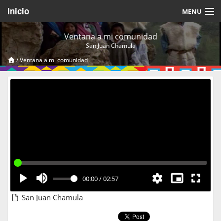
Inicio
MENU
Acerca de
Ventana a mi comunidad
San Juan Chamula
Videos Temáticos
/
Ventana a mi comunidad
Cerrar Sesión
00:00
/
02:57
San Juan Chamula