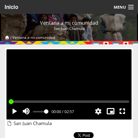
Inicio
MENU
Acerca de
Ventana a mi comunidad
San Juan Chamula
Videos Temáticos
/
Ventana a mi comunidad
Cerrar Sesión
00:00
/
02:57
San Juan Chamula