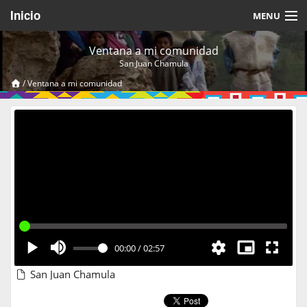
Inicio
MENU
Acerca de
Ventana a mi comunidad
San Juan Chamula
Videos Temáticos
/
Ventana a mi comunidad
Cerrar Sesión
00:00
/
02:57
San Juan Chamula