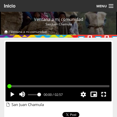
Inicio
MENU
Acerca de
Ventana a mi comunidad
San Juan Chamula
Videos Temáticos
/
Ventana a mi comunidad
Cerrar Sesión
00:00
/
02:57
San Juan Chamula