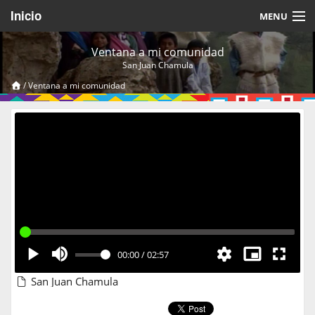
Inicio
MENU
Acerca de
Ventana a mi comunidad
San Juan Chamula
Videos Temáticos
/
Ventana a mi comunidad
Cerrar Sesión
00:00
/
02:57
San Juan Chamula