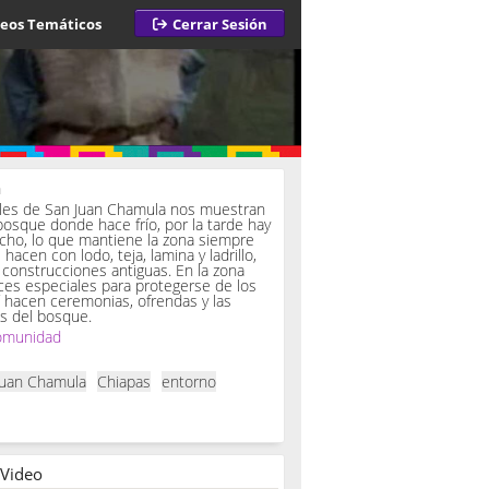
deos Temáticos
Cerrar Sesión
a
iles de San Juan Chamula nos muestran
bosque donde hace frío, por la tarde hay
ucho, lo que mantiene la zona siempre
hacen con lodo, teja, lamina y ladrillo,
onstrucciones antiguas. En la zona
es especiales para protegerse de los
í hacen ceremonias, ofrendas y las
s del bosque.
omunidad
Juan Chamula
Chiapas
entorno
 Video