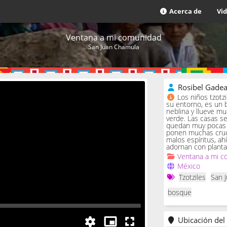
Acerca de
Vi
Ventana a mi comunidad
San Juan Chamula
Rosibel Gade
Los niños tzotz
su entorno, es un 
neblina y llueve m
verde. Las casas se 
quedan muy pocas c
ponen muchas cruc
malos espíritus, ah
adornan con planta
Ventana a mi c
México
Tzotziles
San 
bosque
Ubicación del