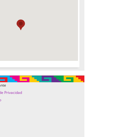
ante
 de Privacidad
o