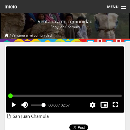
Inicio
MENU
Acerca de
Ventana a mi comunidad
San Juan Chamula
Videos Temáticos
/
Ventana a mi comunidad
Cerrar Sesión
00:00
/
02:57
San Juan Chamula