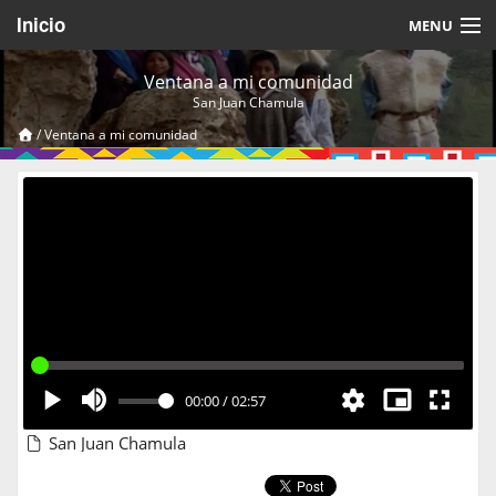
Inicio
MENU
Acerca de
Ventana a mi comunidad
San Juan Chamula
Videos Temáticos
/
Ventana a mi comunidad
Cerrar Sesión
00:00
/
02:57
San Juan Chamula