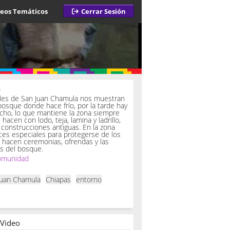
deos Temáticos
Cerrar Sesión
a
iles de San Juan Chamula nos muestran
bosque donde hace frío, por la tarde hay
ucho, lo que mantiene la zona siempre
hacen con lodo, teja, lamina y ladrillo,
onstrucciones antiguas. En la zona
es especiales para protegerse de los
í hacen ceremonias, ofrendas y las
s del bosque.
omunidad
Juan Chamula
Chiapas
entorno
 Video