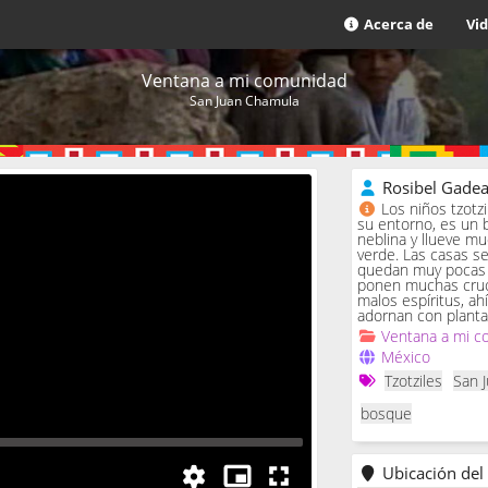
Acerca de
Vi
Ventana a mi comunidad
San Juan Chamula
Rosibel Gade
Los niños tzotz
su entorno, es un 
neblina y llueve m
verde. Las casas se 
quedan muy pocas c
ponen muchas cruc
malos espíritus, ah
adornan con planta
Ventana a mi c
México
Tzotziles
San 
bosque
Ubicación del