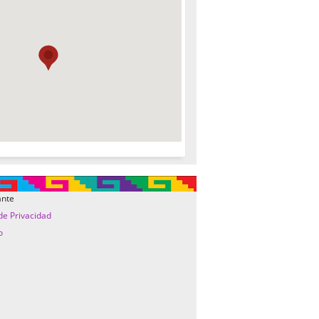
ante
 de Privacidad
o