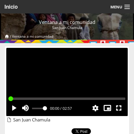
Inicio
MENU
Acerca de
Ventana a mi comunidad
San Juan Chamula
Videos Temáticos
/
Ventana a mi comunidad
Cerrar Sesión
00:00
/
02:57
San Juan Chamula