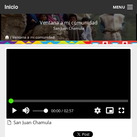
Inicio
MENU
Acerca de
Ventana a mi comunidad
San Juan Chamula
Videos Temáticos
/
Ventana a mi comunidad
Cerrar Sesión
00:00
/
02:57
San Juan Chamula