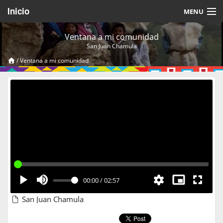
Inicio
MENU
Acerca de
Ventana a mi comunidad
San Juan Chamula
Videos Temáticos
/
Ventana a mi comunidad
Cerrar Sesión
00:00
/
02:57
San Juan Chamula