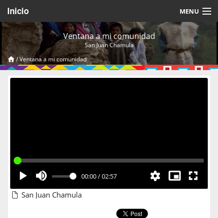
Inicio
MENU
Acerca de
Ventana a mi comunidad
San Juan Chamula
Videos Temáticos
/
Ventana a mi comunidad
Cerrar Sesión
00:00
/
02:57
San Juan Chamula